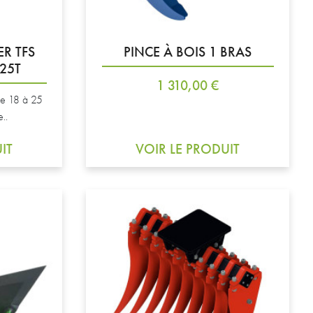
R TFS
PINCE À BOIS 1 BRAS
25T
Prix
1 310,00 €
 de 18 à 25
..
IT
VOIR LE PRODUIT