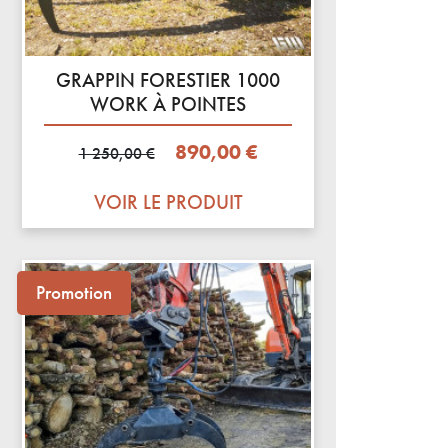
GRAPPIN FORESTIER 1000
WORK À POINTES
Prix de base
Prix
890,00 €
1 250,00 €
VOIR LE PRODUIT
Promotion