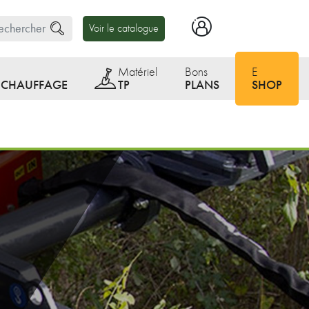
Voir le catalogue
Matériel
Bons
E
E CHAUFFAGE
TP
PLANS
SHOP