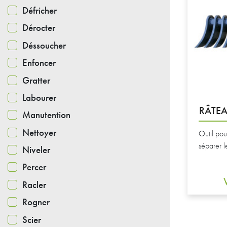
Défricher
Dérocter
Déssoucher
Enfoncer
Gratter
Labourer
RÂTEA
Manutention
Nettoyer
Outil pou
séparer l
Niveler
Percer
Racler
Rogner
Scier