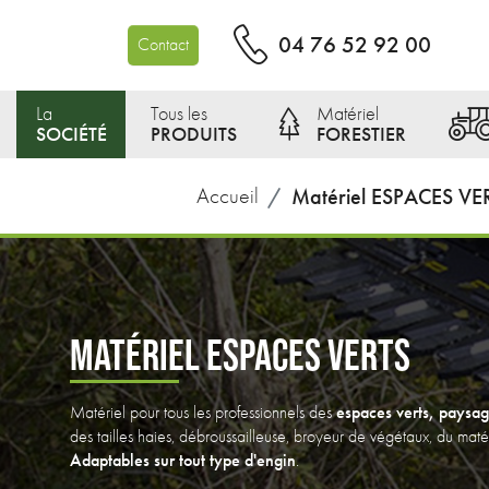
04 76 52 92 00
Contact
La
Tous les
Matériel
SOCIÉTÉ
PRODUITS
FORESTIER
Accueil
Matériel ESPACES VE
MATÉRIEL ESPACES VERTS
espaces verts, paysagi
Matériel pour tous les professionnels des
des tailles haies, débroussailleuse, broyeur de végétaux, du maté
Adaptables sur tout type d'engin
.