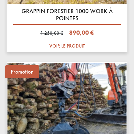
GRAPPIN FORESTIER 1000 WORK À
POINTES
Prix de base
Prix
890,00 €
1 250,00 €
VOIR LE PRODUIT
Promotion