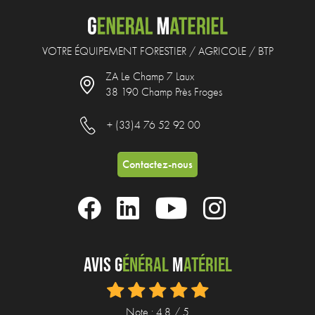
VOTRE ÉQUIPEMENT FORESTIER / AGRICOLE / BTP
ZA Le Champ 7 Laux
38 190 Champ Près Froges
+ (33)4 76 52 92 00
Contactez-nous
Avis G
énéral
M
atériel
Note : 4.8 / 5