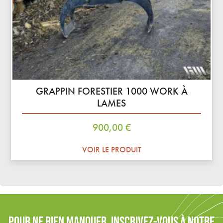
GRAPPIN FORESTIER 1000 WORK À
LAMES
Prix
900,00 €
VOIR LE PRODUIT
POUR NE RIEN MANQUER, INSCRIVEZ-VOUS À NOTRE