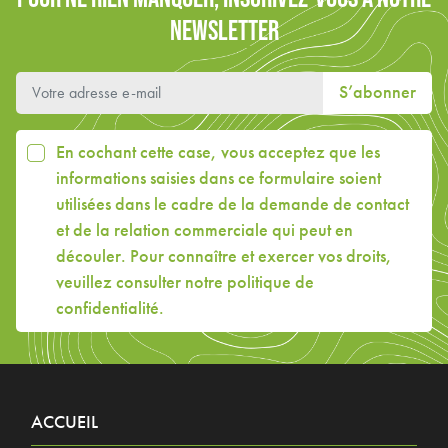
NEWSLETTER
S’abonner
En cochant cette case, vous acceptez que les
informations saisies dans ce formulaire soient
utilisées dans le cadre de la demande de contact
et de la relation commerciale qui peut en
découler. Pour connaître et exercer vos droits,
veuillez consulter
notre politique de
confidentialité
.
ACCUEIL