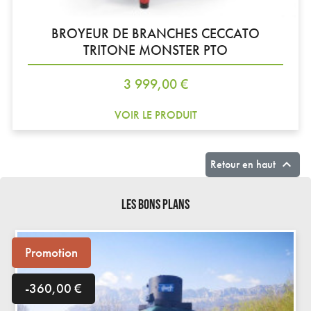
BROYEUR DE BRANCHES CECCATO
TRITONE MONSTER PTO
Prix
3 999,00 €
VOIR LE PRODUIT

Retour en haut
LES BONS PLANS
Promotion
-360,00 €