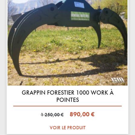
GRAPPIN FORESTIER 1000 WORK À
POINTES
Prix de base
Prix
890,00 €
1 250,00 €
VOIR LE PRODUIT