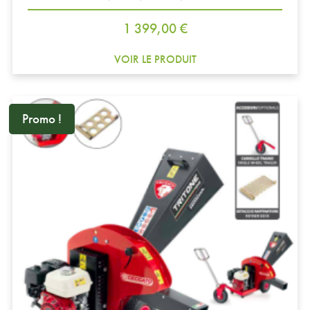
Prix
1 399,00 €
VOIR LE PRODUIT
Promo !