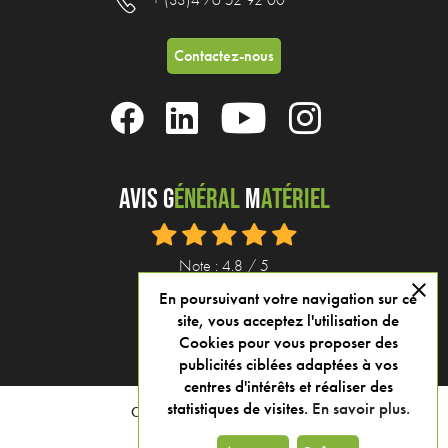
+ (33)4 76 52 92 00
Contactez-nous
Avis G
énéral
M
atériel
Note : 4.8 / 5
close
En poursuivant votre navigation sur ce
Voir tous nos avis
site, vous acceptez l'utilisation de
Cookies pour vous proposer des
publicités ciblées adaptées à vos
centres d'intérêts et réaliser des
statistiques de visites.
En savoir plus.
Copyright General materiel 2025
Mentions légales