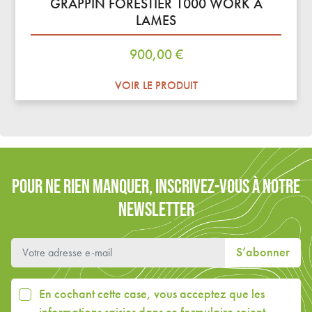
GRAPPIN FORESTIER 1000 WORK À
LAMES
Prix
900,00 €
VOIR LE PRODUIT
POUR NE RIEN MANQUER, INSCRIVEZ-VOUS À NOTRE
NEWSLETTER
S’abonner
En cochant cette case, vous acceptez que les