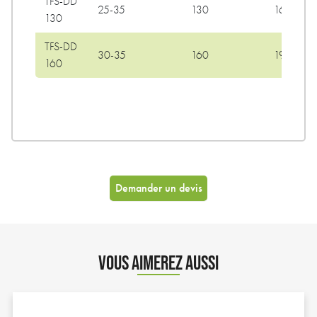
TFS-DD
25-35
130
160
130
TFS-DD
30-35
160
190
160
Demander un devis
VOUS AIMEREZ AUSSI