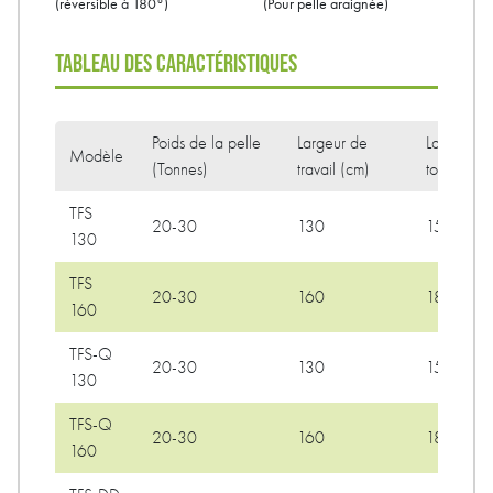
(réversible à 180°)
(Pour pelle araignée)
TABLEAU DES CARACTÉRISTIQUES
Poids de la pelle
Largeur de
Largeur
Modèle
(Tonnes)
travail (cm)
totale (cm
TFS
20-30
130
150
130
TFS
20-30
160
180
160
TFS-Q
20-30
130
150
130
TFS-Q
20-30
160
180
160