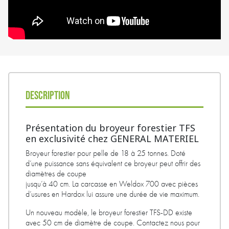
DESCRIPTION
Présentation du broyeur forestier TFS
en exclusivité chez GENERAL MATERIEL
Broyeur forestier pour pelle de 18 à 25 tonnes. Doté
d’une puissance sans équivalent ce broyeur peut offrir des
diamètres de coupe
jusqu’à 40 cm. La carcasse en Weldox 700 avec pièces
d’usures en Hardox lui assure une durée de vie maximum.
Un nouveau modèle, le broyeur forestier TFS-DD existe
avec 50 cm de diamètre de coupe. Contactez nous pour