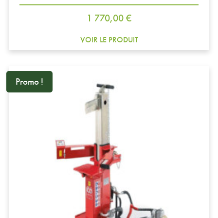
Prix
1 770,00 €
VOIR LE PRODUIT
Promo !