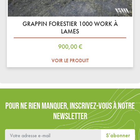
GRAPPIN FORESTIER 1000 WORK À
LAMES
Prix
900,00 €
VOIR LE PRODUIT
POUR NE RIEN MANQUER, INSCRIVEZ-VOUS À NOTRE
NEWSLETTER
S’abonner