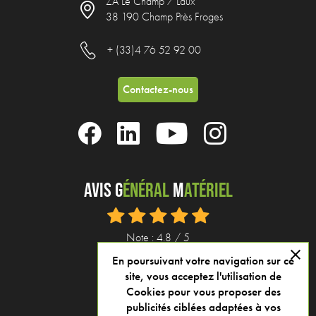
ZA Le Champ 7 Laux
38 190 Champ Près Froges
+ (33)4 76 52 92 00
Contactez-nous
Avis G
énéral
M
atériel
Note : 4.8 / 5
close
En poursuivant votre navigation sur ce
Voir tous nos avis
site, vous acceptez l'utilisation de
Cookies pour vous proposer des
publicités ciblées adaptées à vos