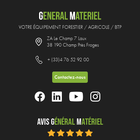
VOTRE ÉQUIPEMENT FORESTIER / AGRICOLE / BTP
ZA Le Champ 7 Laux
38 190 Champ Près Froges
+ (33)4 76 52 92 00
Contactez-nous
Avis G
énéral
M
atériel