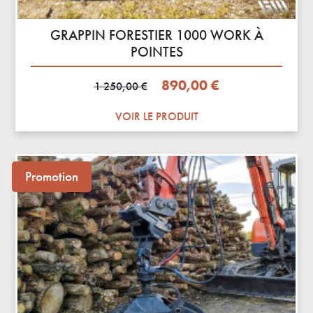
GRAPPIN FORESTIER 1000 WORK À
POINTES
Prix de base
Prix
890,00 €
1 250,00 €
VOIR LE PRODUIT
Promotion