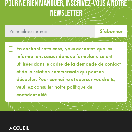
POUR NE RIEN MANQUER, INSCRIVEZ-VOUS À NOTRE
NEWSLETTER
S’abonner
En cochant cette case, vous acceptez que les
informations saisies dans ce formulaire soient
utilisées dans le cadre de la demande de contact
et de la relation commerciale qui peut en
découler. Pour connaître et exercer vos droits,
veuillez consulter
notre politique de
confidentialité
.
ACCUEIL