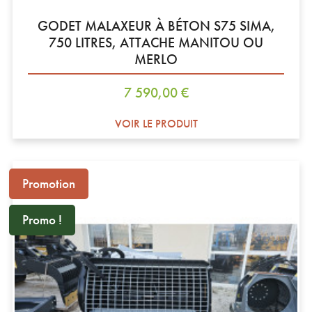
GODET MALAXEUR À BÉTON S75 SIMA,
750 LITRES, ATTACHE MANITOU OU
MERLO
Prix
7 590,00 €
VOIR LE PRODUIT
Promotion
Promo !