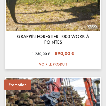
GRAPPIN FORESTIER 1000 WORK À
POINTES
Prix de base
Prix
890,00 €
1 250,00 €
VOIR LE PRODUIT
Promotion