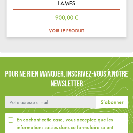
LAMES
Prix
900,00 €
VOIR LE PRODUIT
POUR NE RIEN MANQUER, INSCRIVEZ-VOUS À NOTRE
NEWSLETTER
S’abonner
En cochant cette case, vous acceptez que les
informations saisies dans ce formulaire soient