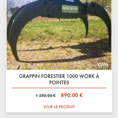
GRAPPIN FORESTIER 1000 WORK À
POINTES
Prix de base
Prix
890,00 €
1 250,00 €
VOIR LE PRODUIT