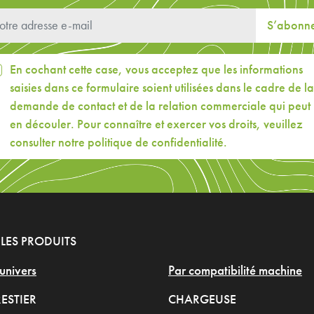
S’abonn
En cochant cette case, vous acceptez que les informations
saisies dans ce formulaire soient utilisées dans le cadre de la
demande de contact et de la relation commerciale qui peut
en découler. Pour connaître et exercer vos droits, veuillez
consulter
notre politique de confidentialité
.
LES PRODUITS
univers
Par compatibilité machine
ESTIER
CHARGEUSE