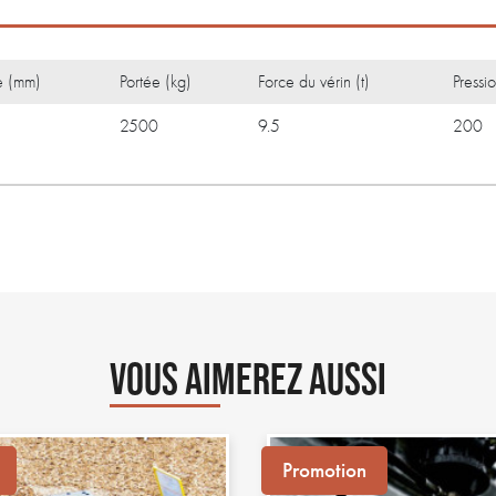
e (mm)
Portée (kg)
Force du vérin (t)
Pressi
2500
9.5
200
VOUS AIMEREZ AUSSI
Promotion