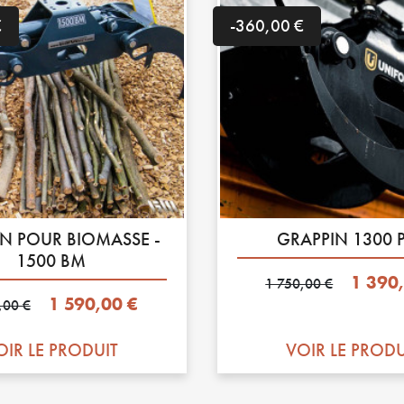
€
-360,00 €
N POUR BIOMASSE -
GRAPPIN 1300 
1500 BM
Prix de base
Prix
1 390
1 750,00 €
de base
Prix
1 590,00 €
,00 €
OIR LE PRODUIT
VOIR LE PRODU