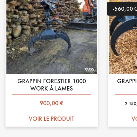
-560,00 
GRAPPIN FORESTIER 1000
GRAPPI
WORK À LAMES
Prix
Prix 
900,00 €
2 150
VOIR LE PRODUIT
V