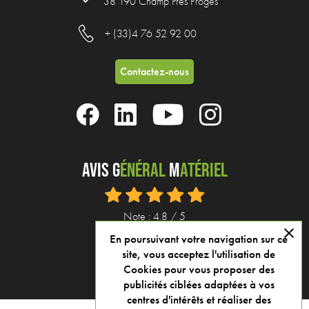
38 190 Champ Près Froges
+ (33)4 76 52 92 00
Contactez-nous
Avis G
énéral
M
atériel
Note : 4.8 / 5
close
En poursuivant votre navigation sur ce
Voir tous nos avis
site, vous acceptez l'utilisation de
Cookies pour vous proposer des
publicités ciblées adaptées à vos
centres d'intérêts et réaliser des