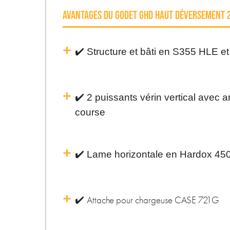
AVANTAGES DU GODET GHD HAUT DÉVERSEMENT 
✔️
Structure et bâti en S355 HLE e
✔️
2 puissants vérin vertical avec a
course
✔️
Lame horizontale en Hardox 45
✔️
Attache pour chargeuse CASE 721G