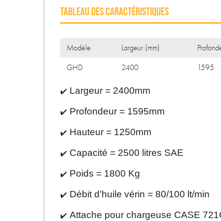
TABLEAU DES CARACTÉRISTIQUES
Modèle
Largeur (mm)
Profond
GHD
2400
1595
Largeur = 2400mm
✔️
Profondeur = 1595mm
✔️
Hauteur = 1250mm
✔️
Capacité = 2500 litres SAE
✔️
Poids = 1800 Kg
✔️
Débit d'huile vérin = 80/100 lt/min
✔️
Attache pour chargeuse CASE 72
✔️