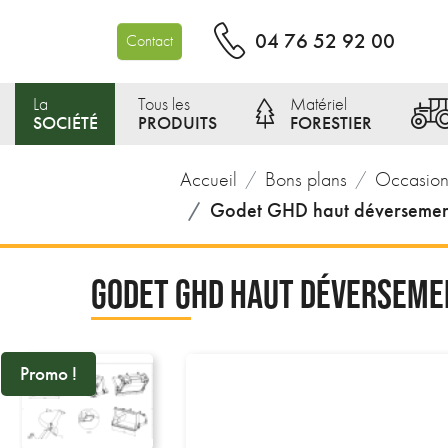
04 76 52 92 00
Contact
La
Tous les
Matériel
SOCIÉTÉ
PRODUITS
FORESTIER
Accueil
Bons plans
Occasion
Godet GHD haut déversemen
GODET GHD HAUT DÉVERSEME
Promo !