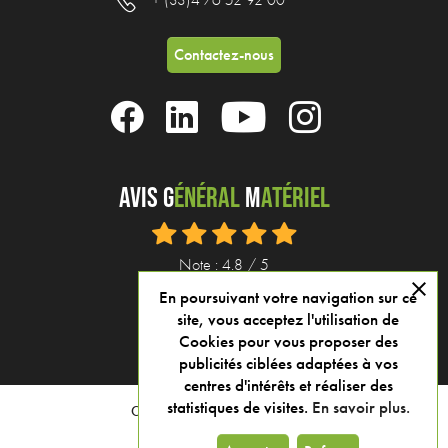
Contactez-nous
Avis G
énéral
M
atériel
Note : 4.8 / 5
close
En poursuivant votre navigation sur ce
Voir tous nos avis
site, vous acceptez l'utilisation de
Cookies pour vous proposer des
publicités ciblées adaptées à vos
centres d'intérêts et réaliser des
statistiques de visites.
En savoir plus.
Copyright General materiel 2025
Mentions légales