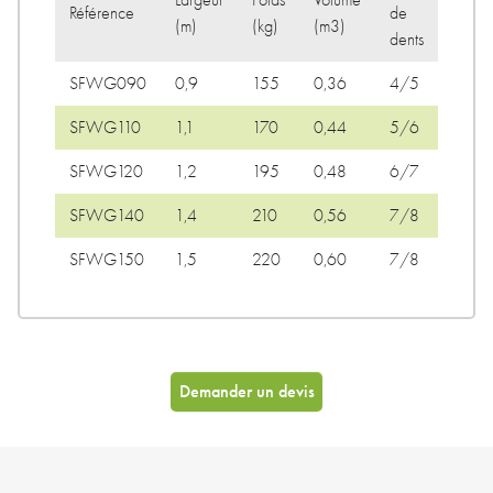
Largeur
Poids
Volume
Référence
de
(m)
(kg)
(m3)
dents
SFWG090
0,9
155
0,36
4/5
SFWG110
1,1
170
0,44
5/6
SFWG120
1,2
195
0,48
6/7
SFWG140
1,4
210
0,56
7/8
SFWG150
1,5
220
0,60
7/8
Demander un devis