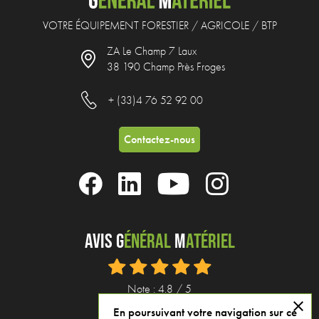
VOTRE ÉQUIPEMENT FORESTIER / AGRICOLE / BTP
ZA Le Champ 7 Laux
38 190 Champ Près Froges
+ (33)4 76 52 92 00
Contactez-nous
Avis G
énéral
M
atériel
Note : 4.8 / 5
close
En poursuivant votre navigation sur ce
Voir tous nos avis