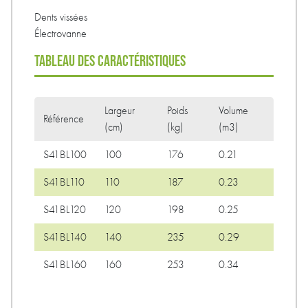
Dents vissées
Électrovanne
TABLEAU DES CARACTÉRISTIQUES
Largeur
Poids
Volume
Référence
(cm)
(kg)
(m3)
S41BL100
100
176
0.21
S41BL110
110
187
0.23
S41BL120
120
198
0.25
S41BL140
140
235
0.29
S41BL160
160
253
0.34