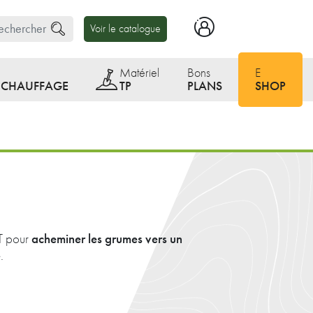
Voir le catalogue
Matériel
Bons
E
E CHAUFFAGE
TP
PLANS
SHOP
acheminer les grumes vers un
T pour
.