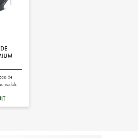
 DE
MIUM
bois de
s modèle..
IT