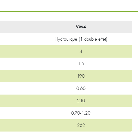
VM4
Hydraulique (1 double effet)
4
1.5
190
0.60
2.10
0.70-1.20
262