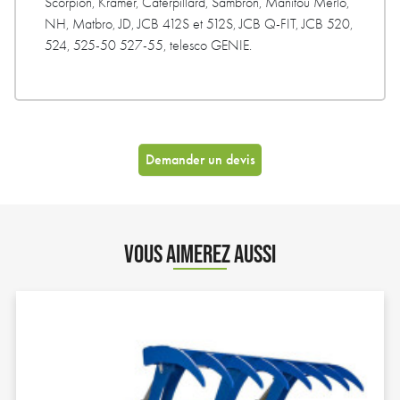
Scorpion, Kramer, Caterpillard, Sambron, Manitou Merlo,
NH, Matbro, JD, JCB 412S et 512S, JCB Q-FIT, JCB 520,
524, 525-50 527-55, telesco GENIE.
Demander un devis
VOUS AIMEREZ AUSSI