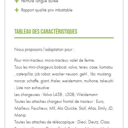
Peinture longue durée
Rapport qualité prix imbattable
TABLEAU DES CARACTÉRISTIQUES
Nous proposons l’adaptation pour :
Pour mini-tracteur, micro-tracteur, valet de ferme.
Tous les mini-chargeurs bobcat, volvo, terex, case, komatsu
, caterpillar, jcb robot, wacker neuson, gehl , libr, mustang,
norcar, schaffe, giant, thaler, weidemann, multione, takeushi
. Liste non exhaustive
Les chargeuses : Volvo L45B , L50B, Weidemann
Toutes les attaches chargeur frontal de tracteur : Euro,
Mailleux, Faucheux, MX, Alo Quicke, Stoll, Atlas, Emily, JD,
Manip.
Toutes les attaches de téléscopique : Dieci, Deutz, Class