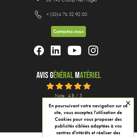
38 190 Champ Près Froges
+ (33)4 76 52 92 00
Contactez-nous
Avis G
énéral
M
atériel
Note : 4.8 / 5
close
En poursuivant votre navigation sur ce
Voir tous nos avis
site, vous acceptez l'utilisation de
Cookies pour vous proposer des
publicités ciblées adaptées à vos
centres d'intérêts et réaliser des