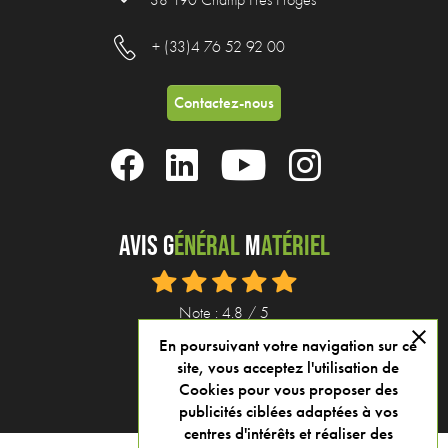
38 190 Champ Près Froges
+ (33)4 76 52 92 00
Contactez-nous
Avis G
énéral
M
atériel
Note : 4.8 / 5
close
En poursuivant votre navigation sur ce
Voir tous nos avis
site, vous acceptez l'utilisation de
Cookies pour vous proposer des
publicités ciblées adaptées à vos
centres d'intérêts et réaliser des